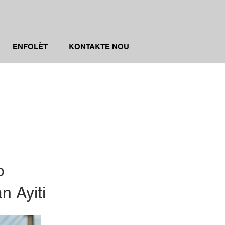
ENFOLÈT
KONTAKTE NOU
o
n Ayiti