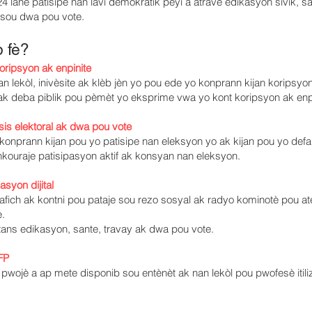
4 lane patisipe nan lavi demokratik peyi a atravè edikasyon sivik, s
sou dwa pou vote.
 fè?
koripsyon ak enpinite
n lekòl, inivèsite ak klèb jèn yo pou ede yo konprann kijan koripsyon 
ak deba piblik pou pèmèt yo eksprime vwa yo kont koripsyon ak enpi
is elektoral ak dwa pou vote
 konprann kijan pou yo patisipe nan eleksyon yo ak kijan pou yo def
nkouraje patisipasyon aktif ak konsyan nan eleksyon.
syon dijital
afich ak kontni pou pataje sou rezo sosyal ak radyo kominotè pou ate
.
ans edikasyon, sante, travay ak dwa pou vote.
FP
 pwojè a ap mete disponib sou entènèt ak nan lekòl pou pwofesè iti