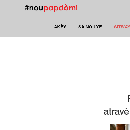
AKÈY
SA NOU YE
SITWAY
atravè