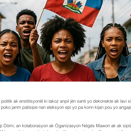
z politik ak enstitisyonèl ki lakoz anpil jèn santi yo dekonekte ak lav
o poko janm patisipe nan eleksyon epi yo pa konn kijan pou yo angaje
ap Dòmi, an kolaborasyon ak Òganizasyon Nègès Mawon ak ak sipò