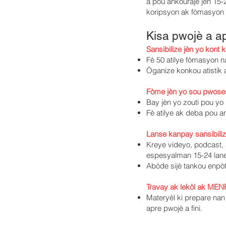
a pou ankouraje jèn 15-2
koripsyon ak fòmasyon 
Kisa pwojè a ap
Sansibilize jèn yo kont 
Fè 50 atilye fòmasyon na
Òganize konkou atistik 
Fòme jèn yo sou pwoses
Bay jèn yo zouti pou yo
Fè atilye ak deba pou a
Lanse kanpay sansibiliza
Kreye videyo, podcast, 
espesyalman 15-24 lane
Abòde sijè tankou enpòt
Travay ak lekòl ak MEN
Materyèl ki prepare nan
apre pwojè a fini.