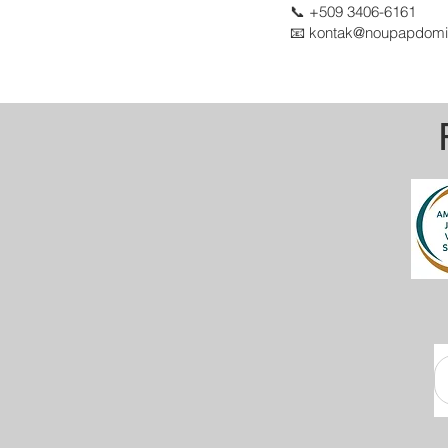
📞 +509 3406-6161
📧 kontak@noupapdomi