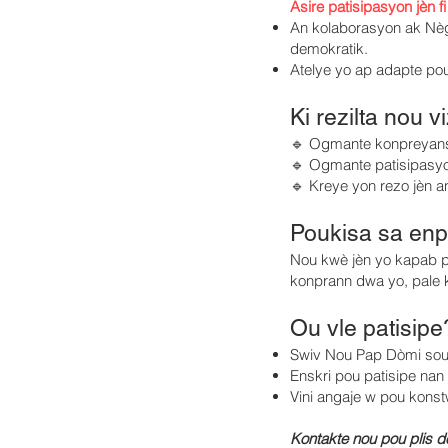
Asire patisipasyon jèn fi
An kolaborasyon ak Nègè
demokratik.
Atelye yo ap adapte pou 
Ki rezilta nou 
🔹 Ogmante konpreyansyo
🔹 Ogmante patisipasyon
🔹 Kreye yon rezo jèn a
Poukisa sa en
Nou kwè jèn yo kapab po
konprann dwa yo, pale ko
Ou vle patisipe
Swiv Nou Pap Dòmi sou 
Enskri pou patisipe nan 
Vini angaje w pou konstw
Kontakte nou pou plis d