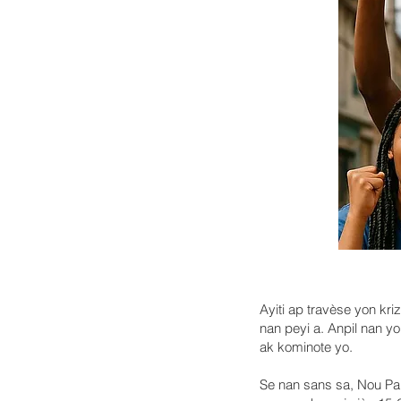
Ayiti ap travèse yon kri
nan peyi a. Anpil nan y
ak kominote yo.
Se nan sans sa, Nou P