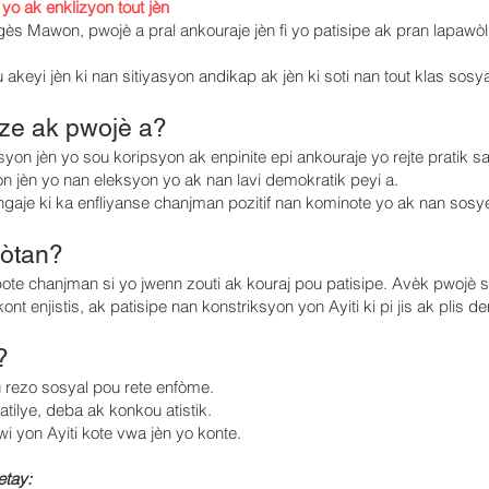
 yo ak enklizyon tout jèn
s Mawon, pwojè a pral ankouraje jèn fi yo patisipe ak pran lapawòl n
akeyi jèn ki nan sitiyasyon andikap ak jèn ki soti nan tout klas sosya
vize ak pwojè a?
n jèn yo sou koripsyon ak enpinite epi ankouraje yo rejte pratik sa
 jèn yo nan eleksyon yo ak nan lavi demokratik peyi a.
ngaje ki ka enfliyanse chanjman pozitif nan kominote yo ak nan sosye
pòtan?
te chanjman si yo jwenn zouti ak kouraj pou patisipe. Avèk pwojè sa
nt enjistis, ak patisipe nan konstriksyon yon Ayiti ki pi jis ak plis d
?
rezo sosyal pou rete enfòme.
atilye, deba ak konkou atistik.
i yon Ayiti kote vwa jèn yo konte.
etay: