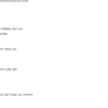
ansibilizasyon kont
afekte lavi yo.
nite.
ann dwa yo.
nn plis jèn,
lize nan klas yo menm