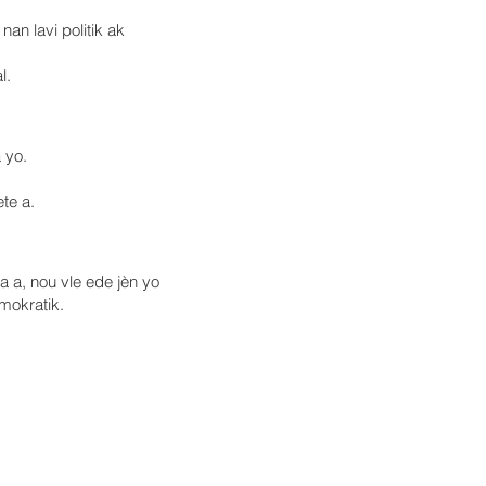
an lavi politik ak
l.
 yo.
te a.
 a, nou vle ede jèn yo
emokratik.