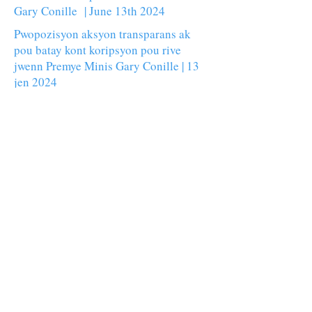
Gary Conille | June 13th 2024
Pwopozisyon aksyon transparans ak
pou batay kont koripsyon pou rive
jwenn Premye Minis Gary Conille | 13
jen 2024
Agenda politique de la transition de
rupture | Mars 2021
Synthèse de l’agenda politique pour un
retour à l’ordre démocratique et
constitutionnel | Mars 2021
Rejwenn nou!